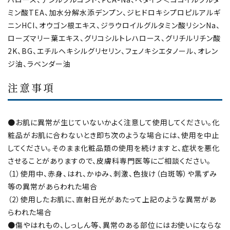
ミン酸TEA、加水分解水添デンプン、ジヒドロキシプロピルアルギ
ニンHCI、オウゴン根エキス、ジラウロイルグルタミン酸リシンNa、
ローズマリー葉エキス、グリコシルトレハロース、グリチルリチン酸
2K、BG、エチルヘキシルグリセリン、フェノキシエタノール、オレン
ジ油、ラベンダー油
注意事項
●お肌に異常が生じていないかよく注意して使用してください。化
粧品がお肌に合わないとき即ち次のような場合には、使用を中止
してください。そのまま化粧品類の使用を続けますと、症状を悪化
させることがありますので、皮膚科専門医等にご相談ください。
（1）使用中、赤身、はれ、かゆみ、刺激、色抜け（白斑等）や黒ずみ
等の異常があらわれた場合
（2）使用したお肌に、直射日光があたって上記のような異常があ
らわれた場合
●傷やはれもの、しっしん等、異常のある部位にはお使いにならな