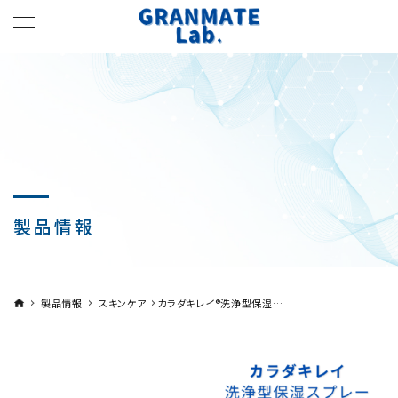
製品情報
製品情報
スキンケア
カラダキレイ®洗浄型保湿ス
プレー 吹きかけて拭き取る
だけ！いつでも手軽に洗浄＆
保湿