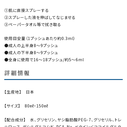
①肌に直接スプレーする
②スプレーした液を伸ばしてなじませる
③ペーパータオル等で拭き取る
使用目安量（1プッシュあたり約0.3ml）
●成人の上半身8～9プッシュ
●成人の下半身8～9プッシュ
●全身に使用で16～18プッシュ/約5～6ml
詳細情報
【生産地】 日本
【サイズ】 80㎖・150㎖
【配合成分】 水、グリセリン、ヤシ脂肪酸PEG-7、グリセリル、トレ
ハロース、デシルグルコシド、PCA-Na、ベタイン＜ココイルグルタ