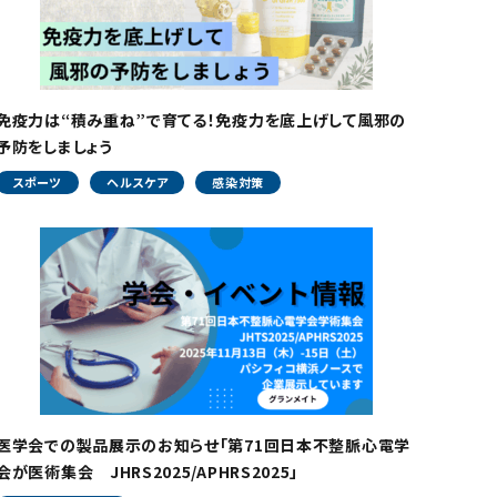
免疫力は“積み重ね”で育てる！免疫力を底上げして風邪の
予防をしましょう
スポーツ
ヘルスケア
感染対策
医学会での製品展示のお知らせ「第71回日本不整脈心電学
会が医術集会 JHRS2025/APHRS2025」