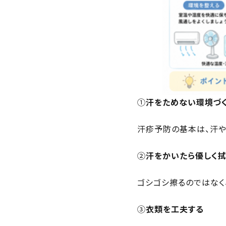
①
汗をためない環境づ
汗疹予防の基本は、汗や
②
汗をかいたら優しく拭
ゴシゴシ擦るのではなく
③
衣類を工夫する