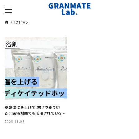
HOTTAB
基礎体温を上げて、寒さを乗り切
る！！医療機関でも活用されている重
炭酸入浴剤『薬用メディケイテッドホ
2025.11.06
ットタブ』