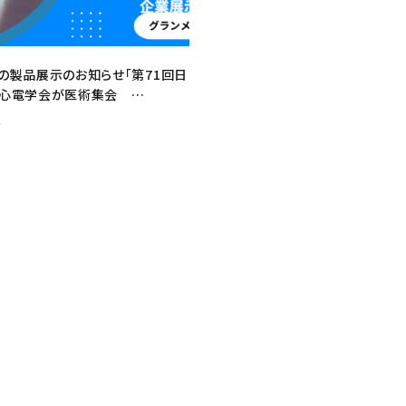
の製品展示のお知らせ「第71回日
脈心電学会が医術集会
25/APHRS2025」
1