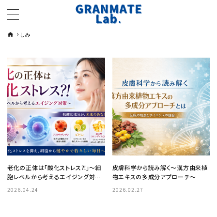
しみ
老化の正体は「酸化ストレス⁈」～細
皮膚科学から読み解く～漢方由来植
胞レベルから考えるエイジング対策
物エキスの多成分アプローチ～
～
2026.04.24
2026.02.27